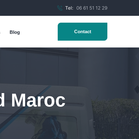
Tel:
06 61 51 12 29
Contact
s
Blog
d Maroc