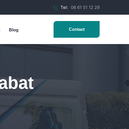
Tel:
06 61 51 12 29
Contact
s
Blog
Rabat