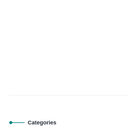
13
MAR
Habillage Façade Aluminium Alucobond
Casablanca
Categories