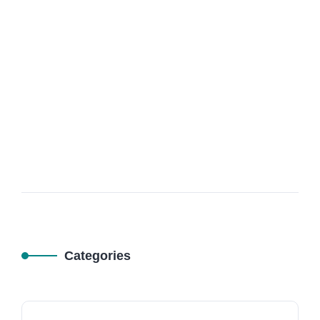
18
MAR
Prix Alucobond Maroc : Habillage de
Façade à 700 DH par ㎡
Categories